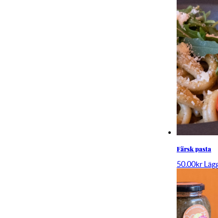
Färsk pasta
50.00
kr
Lägg