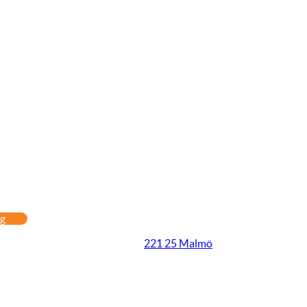
Öppet idag
11:00 - 21:00
ag
221 25 Malmö