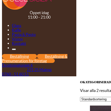
Öppet idag
11:00 - 21:00
Glass
Kaffe
Pasta & Pesto
Vision
Kontakt
Beställning
Beställning &
Prenumeration för företag
Drottningtorget 6
221 25 Malmö
0760 - 51 60 51
OKATEGORISERAD
Visar alla 2 result