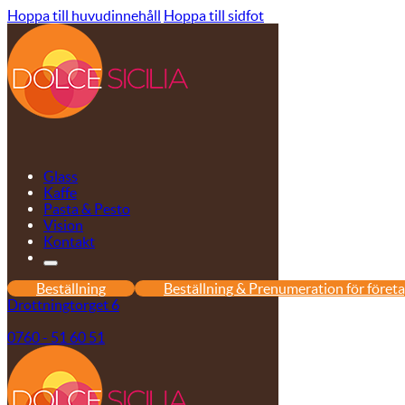
Hoppa till huvudinnehåll
Hoppa till sidfot
Glass
Kaffe
Pasta & Pesto
Vision
Kontakt
Beställning
Beställning & Prenumeration för föret
Drottningtorget 6
0760 - 51 60 51